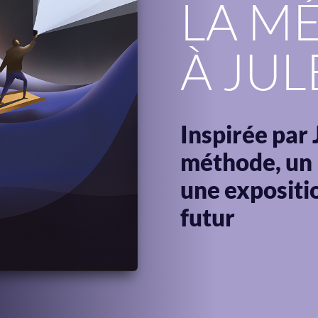
LA M
À JUL
Inspirée par 
méthode, un l
une expositi
futur