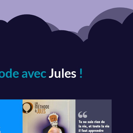
hode avec
Jules
!