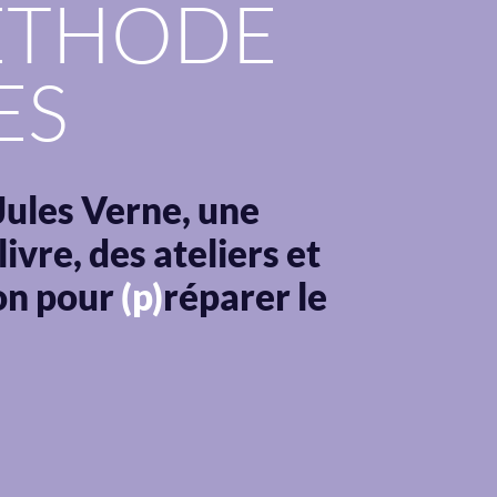
ÉTHODE
ES
Jules Verne, une
ivre, des ateliers et
on pour
(p)
réparer le